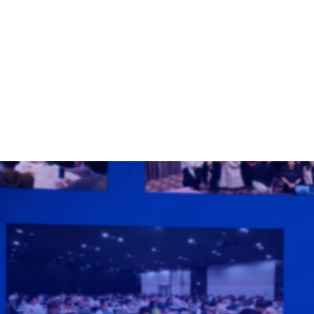
【体験レポート】「言葉 × マインドセット改革」──
人生を変える見えない力を体感した一日（2025.9.21）