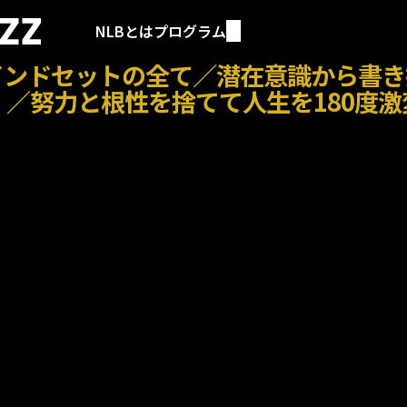
NLBとは
プログラム
インドセットの全て／潜在意識から書き
」／努力と根性を捨てて人生を180度激